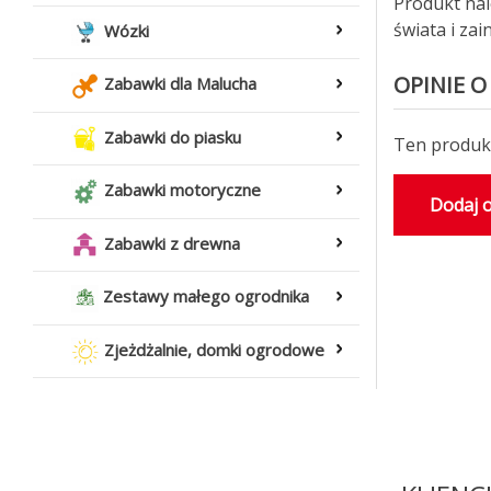
Produkt nal
świata i za
Wózki
OPINIE O
Zabawki dla Malucha
Zabawki do piasku
Ten produkt
Zabawki motoryczne
Dodaj o
Zabawki z drewna
Zestawy małego ogrodnika
Zjeżdżalnie, domki ogrodowe