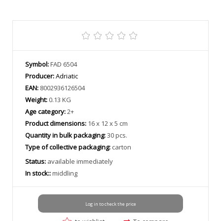
Symbol:
FAD 6504
Producer:
Adriatic
EAN:
8002936126504
Weight:
0.13 KG
Age category:
2+
Product dimensions:
16 x 12 x 5 cm
Quantity in bulk packaging:
30 pcs.
Type of collective packaging:
carton
Status:
available immediately
In stock::
middling
Log in to check the price