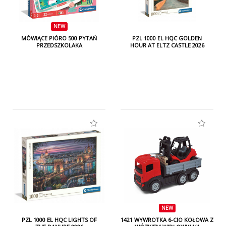
Produkt świetnie sprawdzi się w sprzedaży w
NEW
sklepach z zabawkami edukacyjnymi, księgarniach,
MÓWIĄCE PIÓRO 500 PYTAŃ
PZL 1000 EL HQC GOLDEN
sklepach szkolnych oraz w ofercie prezentowej dla
PRZEDSZKOLAKA
HOUR AT ELTZ CASTLE 2026
dzieci zainteresowanych przyrodą.
NEW
PZL 1000 EL HQC LIGHTS OF
1421 WYWROTKA 6-CIO KOŁOWA Z