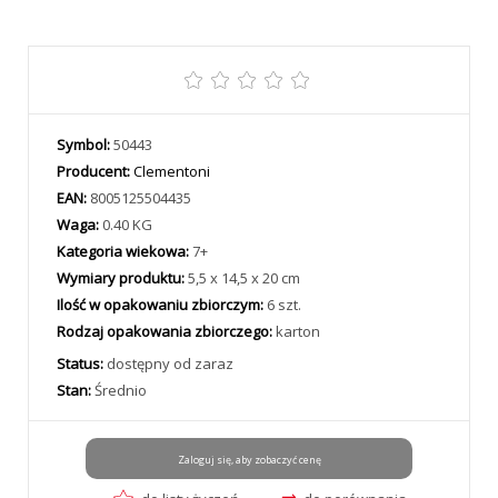
Symbol:
50443
Producent:
Clementoni
EAN:
8005125504435
Waga:
0.40 KG
Kategoria wiekowa:
7+
Wymiary produktu:
5,5 x 14,5 x 20 cm
Ilość w opakowaniu zbiorczym:
6 szt.
Rodzaj opakowania zbiorczego:
karton
Status:
dostępny od zaraz
Stan:
Średnio
Zaloguj się, aby zobaczyć cenę