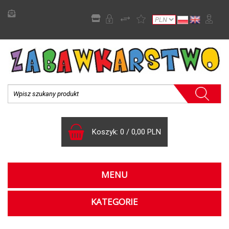
Koszyk:
0
/
0,00 PLN
MENU
KATEGORIE