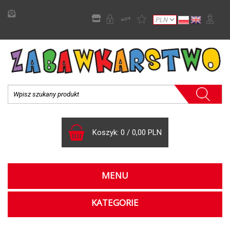
Koszyk:
0
/
0,00 PLN
MENU
KATEGORIE