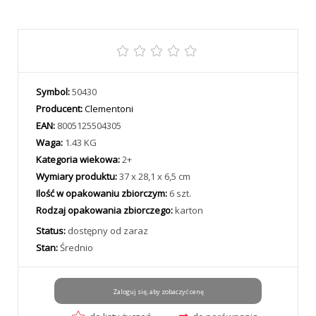
Symbol:
50430
Producent:
Clementoni
EAN:
8005125504305
Waga:
1.43 KG
Kategoria wiekowa:
2+
Wymiary produktu:
37 x 28,1 x 6,5 cm
Ilość w opakowaniu zbiorczym:
6 szt.
Rodzaj opakowania zbiorczego:
karton
Status:
dostępny od zaraz
Stan:
Średnio
Zaloguj się, aby zobaczyć cenę