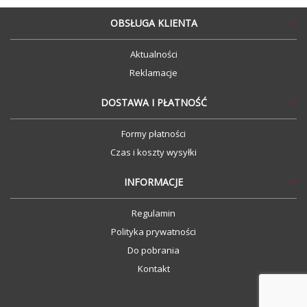
są zaliczane do zabawek.
OBSŁUGA KLIENTA
PRODUCENT / PODMIOT ODPOWIEDZIALNY:
Aktualności
Reklamacje
Clementoni SpA
Zona Industriale Fontenoce SNC
DOSTAWA I PŁATNOŚĆ
62019 Recanati (MC), Italy
assistenza@clementoni.it
Formy płatności
www. clementoni.com
Czas i koszty wysyłki
Tel. +39 071 75811
INFORMACJE
Regulamin
Polityka prywatności
Do pobrania
Kontakt