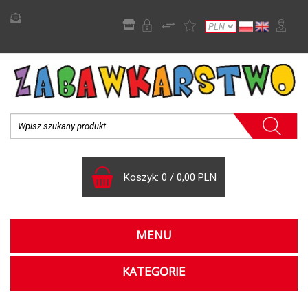
Koszyk:
0
/
0,00 PLN
MENU
KATEGORIE