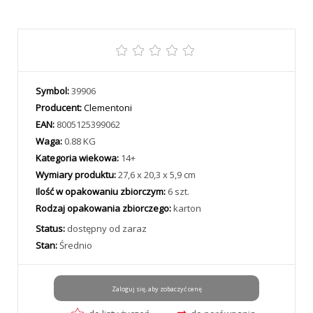
Symbol:
39906
Producent:
Clementoni
EAN:
8005125399062
Waga:
0.88 KG
Kategoria wiekowa:
14+
Wymiary produktu:
27,6 x 20,3 x 5,9 cm
Ilość w opakowaniu zbiorczym:
6 szt.
Rodzaj opakowania zbiorczego:
karton
Status:
dostępny od zaraz
Stan:
Średnio
Zaloguj się, aby zobaczyć cenę