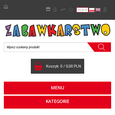
Koszyk:
0
/
0,00 PLN
MENU
KATEGORIE