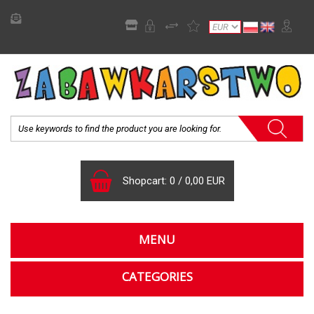
Shopcart:
0
/
0,00 EUR
MENU
CATEGORIES