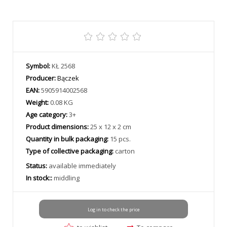
Symbol:
KŁ 2568
Producer:
Bączek
EAN:
5905914002568
Weight:
0.08 KG
Age category:
3+
Product dimensions:
25 x 12 x 2 cm
Quantity in bulk packaging:
15 pcs.
Type of collective packaging:
carton
Status:
available immediately
In stock::
middling
Log in to check the price