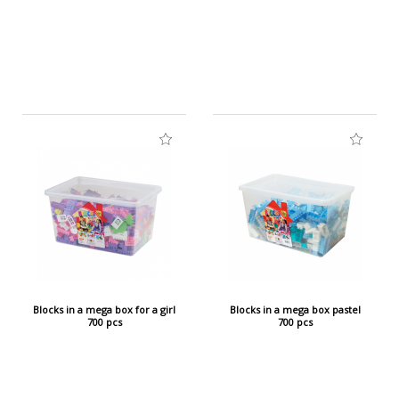
na których umieszczone są ważne informacje.
Opakowanie nie służy do zabawy.
Blocks in a mega box for a girl
Blocks in a mega box pastel
700 pcs
700 pcs