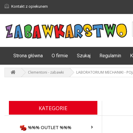
Kontakt z opiekunem
Strona główna
O firmie
Szukaj
Regulamin
K
Clementoni - zabawki
LABORATORIUM MECHANIKI - PO
KATEGORIE
%%% OUTLET %%%