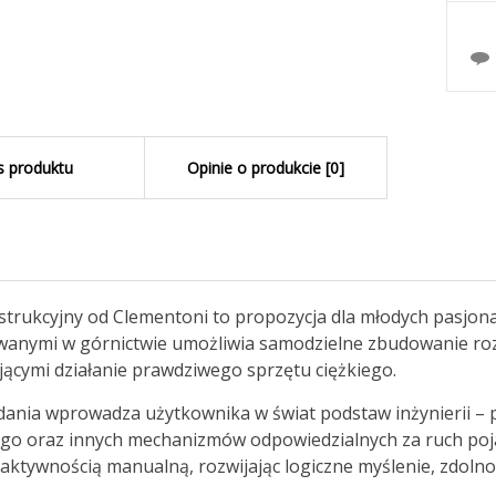
s produktu
Opinie o produkcie [0]
strukcyjny od
Clementoni
to propozycja dla młodych pasjona
wanymi w górnictwie umożliwia samodzielne zbudowanie r
cymi działanie prawdziwego sprzętu ciężkiego.
dania wprowadza użytkownika w świat podstaw inżynierii –
go oraz innych mechanizmów odpowiedzialnych za ruch poja
aktywnością manualną, rozwijając logiczne myślenie, zdolnoś