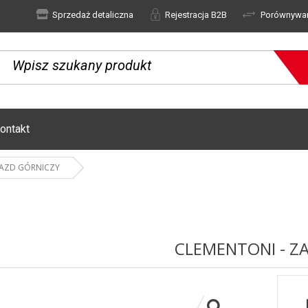
Sprzedaż detaliczna
Rejestracja B2B
Porównywa
ontakt
JAZD GÓRNICZY
CLEMENTONI - Z