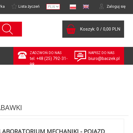
rka
Lista życzeń
Zaloguj się
Koszyk:
0
/
0,00 PLN
ZADZWOŃ DO NAS
NAPISZ DO NAS
tel. +48 (25) 792-31-
biuro@baczek.pl
98
ABAWKI
LABORATORIUM MECHANIKI - POJAZD