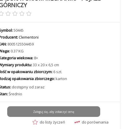
GÓRNICZY
Symbol:
50445
Producent:
Clementoni
EAN:
8005125504459
Waga:
0.37 KG
Kategoria wiekowa:
8+
Wymiary produktu:
33 x 20 x 6,5 cm
Ilość w opakowaniu zbiorczym:
6 szt.
Rodzaj opakowania zbiorczego:
karton
Status:
dostępny od zaraz
Stan:
Średnio
Zaloguj się, aby zobaczyć cenę
do listy życzeń
do porównania