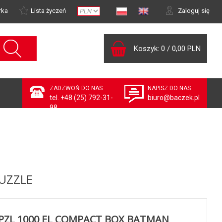
rka
Lista życzeń
Zaloguj się
Koszyk:
0
/
0,00 PLN
ZADZWOŃ DO NAS
NAPISZ DO NAS
tel. +48 (25) 792-31-
biuro@baczek.pl
98
UZZLE
PZL 1000 EL COMPACT BOX BATMAN