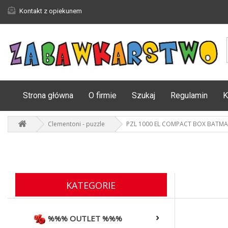
Kontakt z opiekunem
Strona główna
O firmie
Szukaj
Regulamin
K
Clementoni - puzzle
PZL 1000 EL COMPACT BOX BATM
KATEGORIE
%%% OUTLET %%%