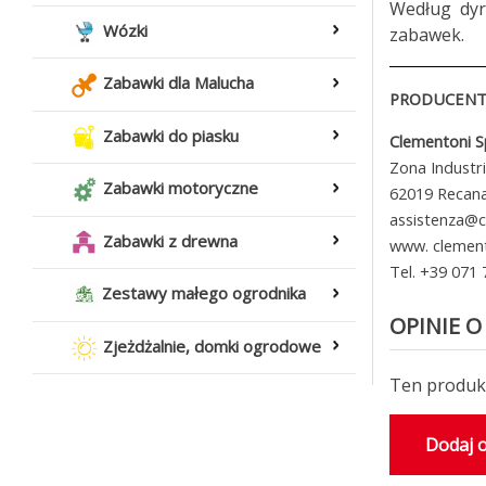
Według dyr
Wózki
zabawek.
Zabawki dla Malucha
PRODUCENT 
Zabawki do piasku
Clementoni 
Zona Industr
Zabawki motoryczne
62019 Recanat
assistenza@c
Zabawki z drewna
www. clemen
Tel. +39 071
Zestawy małego ogrodnika
OPINIE O
Zjeżdżalnie, domki ogrodowe
Ten produkt
Dodaj o