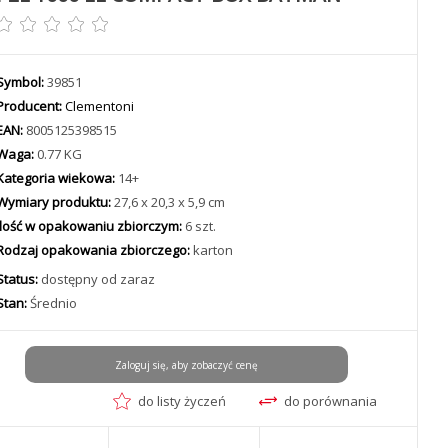
Symbol:
39851
Producent:
Clementoni
EAN:
8005125398515
Waga:
0.77 KG
Kategoria wiekowa:
14+
Wymiary produktu:
27,6 x 20,3 x 5,9 cm
Ilość w opakowaniu zbiorczym:
6 szt.
Rodzaj opakowania zbiorczego:
karton
Status:
dostępny od zaraz
Stan:
Średnio
Zaloguj się, aby zobaczyć cenę
do listy życzeń
do porównania