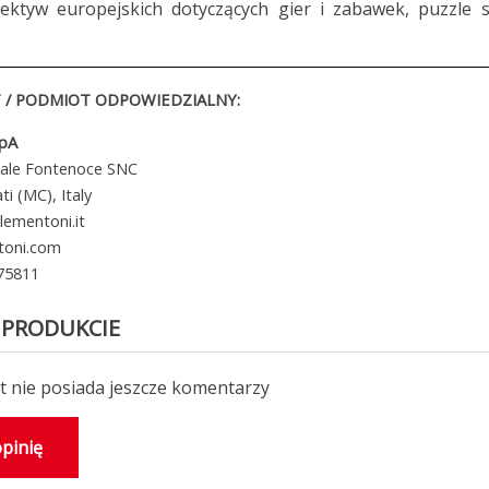
ektyw europejskich dotyczących gier i zabawek, puzzle s
/ PODMIOT ODPOWIEDZIALNY:
SpA
iale Fontenoce SNC
i (MC), Italy
lementoni.it
toni.com
 75811
 PRODUKCIE
 nie posiada jeszcze komentarzy
pinię