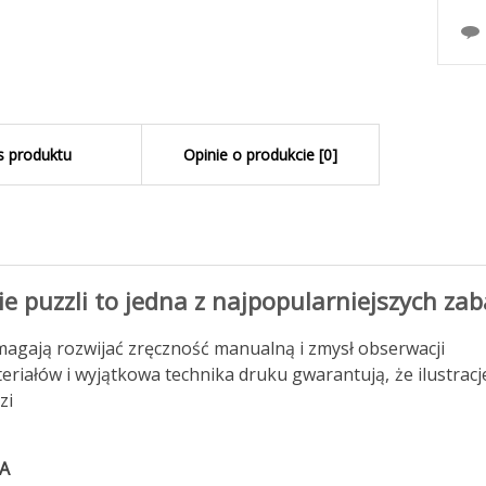
s produktu
Opinie o produkcie [0]
e puzzli to jedna z najpopularniejszych zab
agają rozwijać zręczność manualną i zmysł obserwacji
eriałów i wyjątkowa technika druku gwarantują, że ilustracj
zi
A