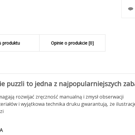
s produktu
Opinie o produkcie [0]
e puzzli to jedna z najpopularniejszych zab
agają rozwijać zręczność manualną i zmysł obserwacji
eriałów i wyjątkowa technika druku gwarantują, że ilustracj
zi
A