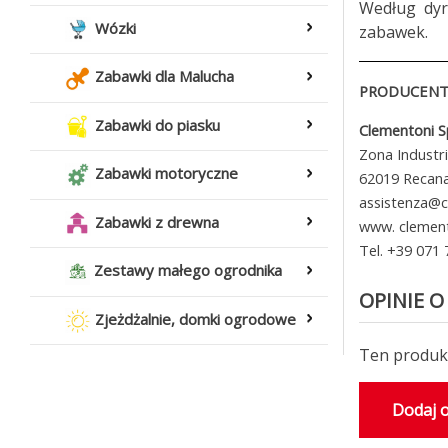
Według dyr
Wózki
zabawek.
Zabawki dla Malucha
PRODUCENT 
Zabawki do piasku
Clementoni 
Zona Industr
Zabawki motoryczne
62019 Recanat
assistenza@c
Zabawki z drewna
www. clemen
Tel. +39 071
Zestawy małego ogrodnika
OPINIE O
Zjeżdżalnie, domki ogrodowe
Ten produkt
Dodaj o