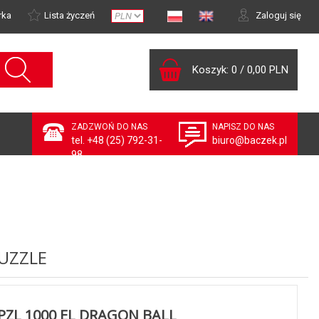
rka
Lista życzeń
Zaloguj się
Koszyk:
0
/
0,00 PLN
ZADZWOŃ DO NAS
NAPISZ DO NAS
tel. +48 (25) 792-31-
biuro@baczek.pl
98
UZZLE
PZL 1000 EL DRAGON BALL