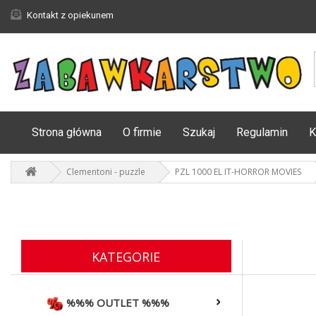
Kontakt z opiekunem
Strona główna
O firmie
Szukaj
Regulamin
K
Clementoni - puzzle
PZL 1000 EL IT-HORROR MOVIES
KATEGORIE
%%% OUTLET %%%