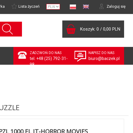
rka
Lista życzeń
Zaloguj się
Koszyk:
0
/
0,00 PLN
ZADZWOŃ DO NAS
NAPISZ DO NAS
tel. +48 (25) 792-31-
biuro@baczek.pl
98
UZZLE
PZL 1000 EL IT-HORROR MOVIES