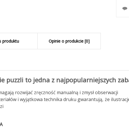
s produktu
Opinie o produkcie [0]
e puzzli to jedna z najpopularniejszych za
agają rozwijać zręczność manualną i zmysł obserwacji
eriałów i wyjątkowa technika druku gwarantują, że ilustracj
zi
A