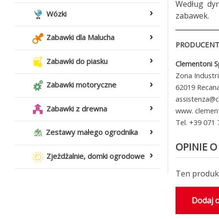
Według dyr
Wózki
zabawek.
Zabawki dla Malucha
PRODUCENT 
Zabawki do piasku
Clementoni 
Zona Industr
Zabawki motoryczne
62019 Recanat
assistenza@c
Zabawki z drewna
www. clemen
Tel. +39 071
Zestawy małego ogrodnika
OPINIE O
Zjeżdżalnie, domki ogrodowe
Ten produkt
Dodaj o