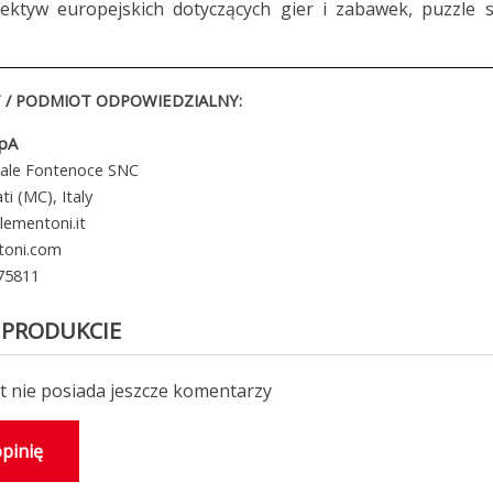
ektyw europejskich dotyczących gier i zabawek, puzzle s
/ PODMIOT ODPOWIEDZIALNY:
SpA
iale Fontenoce SNC
i (MC), Italy
lementoni.it
toni.com
 75811
 PRODUKCIE
 nie posiada jeszcze komentarzy
pinię