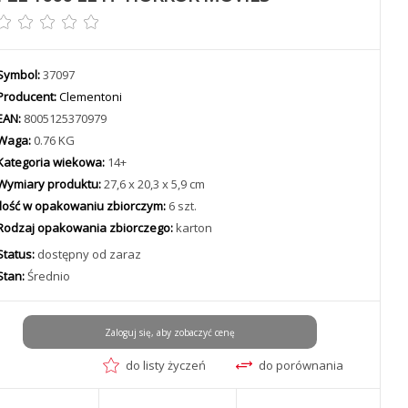
Symbol:
37097
Producent:
Clementoni
EAN:
8005125370979
Waga:
0.76 KG
Kategoria wiekowa:
14+
Wymiary produktu:
27,6 x 20,3 x 5,9 cm
Ilość w opakowaniu zbiorczym:
6 szt.
Rodzaj opakowania zbiorczego:
karton
Status:
dostępny od zaraz
Stan:
Średnio
Zaloguj się, aby zobaczyć cenę
do listy życzeń
do porównania