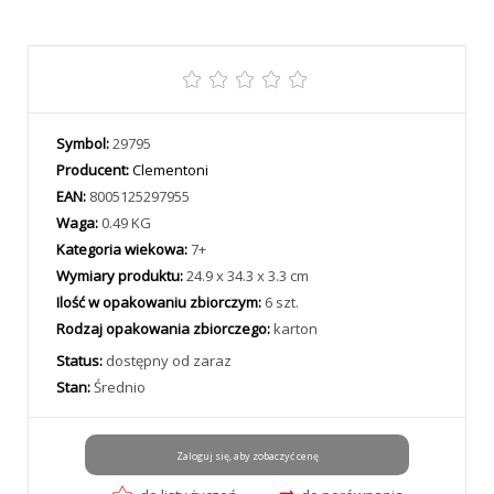
Symbol:
29795
Producent:
Clementoni
EAN:
8005125297955
Waga:
0.49 KG
Kategoria wiekowa:
7+
Wymiary produktu:
24.9 x 34.3 x 3.3 cm
Ilość w opakowaniu zbiorczym:
6 szt.
Rodzaj opakowania zbiorczego:
karton
Status:
dostępny od zaraz
Stan:
Średnio
Zaloguj się, aby zobaczyć cenę