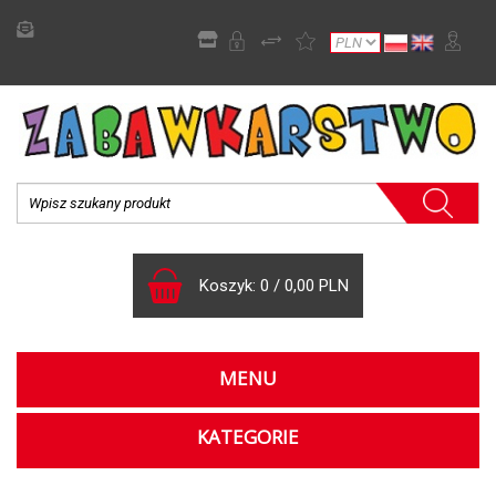
Koszyk:
0
/
0,00 PLN
MENU
KATEGORIE