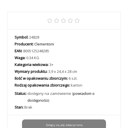
Symbol:
24828
Producent:
Clementoni
EAN:
8005125248285
Waga:
0.34 KG
Kategoria wiekowa:
3+
Wymiary produktu:
3,9 x 24,4 x 28 cm
Ilość w opakowaniu zbiorczym:
6 szt.
Rodzaj opakowania zbiorczego:
karton
Status:
dostępny na zamówienie (
powiadom o
dostępności
)
Stan:
Brak
Zaloguj się, aby zobaczyć cenę