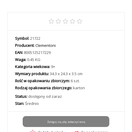
Symbol:
21722
Producent:
Clementoni
EAN:
8005125217229
Waga:
0.45 KG
Kategoria wiekowa:
9+
Wymiary produktu:
34.3 x 24.3 x 3.5 cm
Ilość w opakowaniu zbiorczym:
6 szt.
Rodzaj opakowania zbiorczego:
karton
Status:
dostępny od zaraz
Stan:
Średnio
Zaloguj się, aby zobaczyć cenę