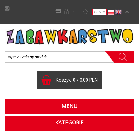
Koszyk:
0
/
0,00 PLN
MENU
KATEGORIE