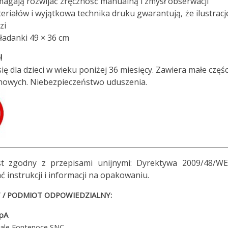
agają rozwijać zręczność manualną i zmysł obserwacji
eriałów i wyjątkowa technika druku gwarantują, że ilustracj
zi
adanki 49 × 36 cm
!
ię dla dzieci w wieku poniżej 36 miesięcy. Zawiera małe częś
howych. Niebezpieczeństwo uduszenia.
st zgodny z przepisami unijnymi: Dyrektywa 2009/48/WE
ć instrukcji i informacji na opakowaniu.
/ PODMIOT ODPOWIEDZIALNY:
SpA
iale Fontenoce SNC