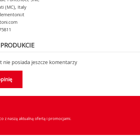
i (MC), Italy
lementoni.it
toni.com
 75811
 PRODUKCIE
 nie posiada jeszcze komentarzy
pinię
o z naszą aktualną ofertą i promocjami.