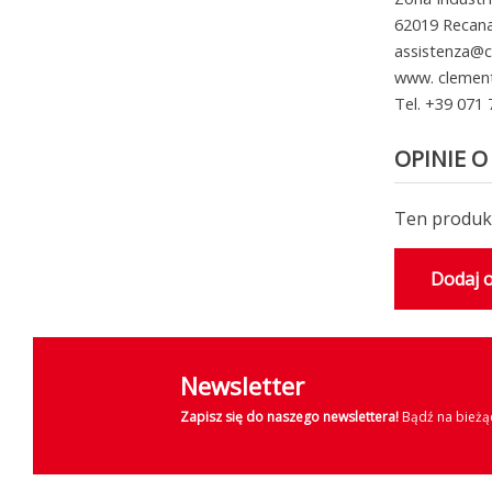
62019 Recanat
assistenza@c
www. clemen
Tel. +39 071
OPINIE O
Ten produkt
Dodaj o
Newsletter
Zapisz się do naszego newslettera!
Bądź na bieżąc