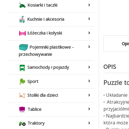
Kosiarki i taczki
Kuchnie i akcesoria
Łóżeczka i kołyski
Opi
Pojemniki plastikowe -
przechowywanie
OPIS
Samochody i pojazdy
Puzzle t
Sport
Układanie 
•
Stoliki dla dzieci
Atrakcyjn
•
przyjaciółmi
Tablice
Najbardzie
•
która może 
Traktory