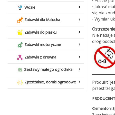
Puzzle pom
•
Jakość mat
•
Wózki
się nie znud
Wymiar ukł
•
Zabawki dla Malucha
Ostrzeżenie
Zabawki do piasku
Nie nadaje s
dróg oddec
Zabawki motoryczne
Zabawki z drewna
Zestawy małego ogrodnika
Produkt je
Zjeżdżalnie, domki ogrodowe
przestrzega
PRODUCENT 
Clementoni 
Zona Industr