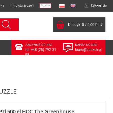
rka
Lista życzeń
Zaloguj się
Koszyk:
0
/
0,00 PLN
ZADZWOŃ DO NAS
NAPISZ DO NAS
tel. +48 (25) 792-31-
biuro@baczek.pl
98
UZZLE
Pzl 500 el HQC The Greenhouse