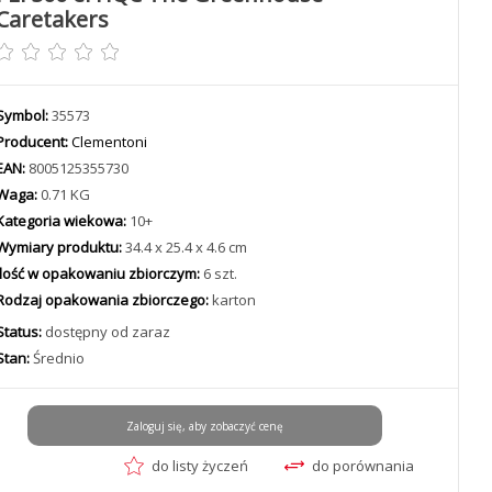
Caretakers
Symbol:
35573
Producent:
Clementoni
EAN:
8005125355730
Waga:
0.71 KG
Kategoria wiekowa:
10+
Wymiary produktu:
34.4 x 25.4 x 4.6 cm
Ilość w opakowaniu zbiorczym:
6 szt.
Rodzaj opakowania zbiorczego:
karton
Status:
dostępny od zaraz
Stan:
Średnio
Zaloguj się, aby zobaczyć cenę
do listy życzeń
do porównania