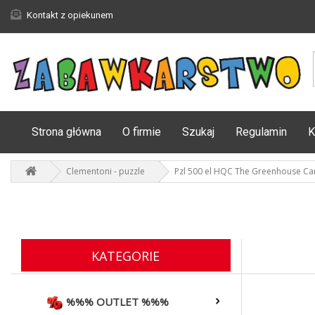
Kontakt z opiekunem
Strona główna
O firmie
Szukaj
Regulamin
K
Clementoni - puzzle
Pzl 500 el HQC The Greenhouse Ca
KATEGORIE
%%% OUTLET %%%