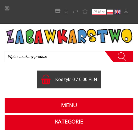
Koszyk:
0
/
0,00 PLN
MENU
KATEGORIE