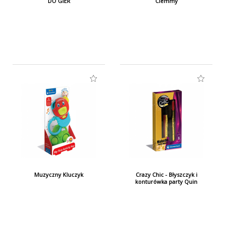
DO GIER
Clemmy
Muzyczny Kluczyk
Crazy Chic - Błyszczyk i
konturówka party Quin