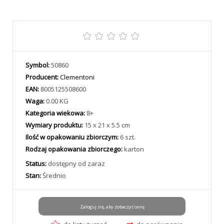
Symbol:
50860
Producent:
Clementoni
EAN:
8005125508600
Waga:
0.00 KG
Kategoria wiekowa:
8+
Wymiary produktu:
15 x 21 x 5.5 cm
Ilość w opakowaniu zbiorczym:
6 szt.
Rodzaj opakowania zbiorczego:
karton
Status:
dostępny od zaraz
Stan:
Średnio
Zaloguj się, aby zobaczyć cenę