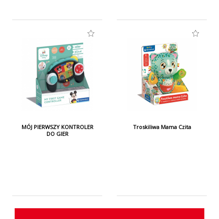
przez dziecko - zabawka jest nieodpowiednia dla
dzieci w wieku poniżej 3 lat. Użytkować wyłącznie pod
nadzorem osób dorosłych. Opakowanie nie jest
zabawką, dlatego zakazuje się udostępniać
opakowania dzieciom do zabawy.
MÓJ PIERWSZY KONTROLER
Troskiliwa Mama Czita
DO GIER