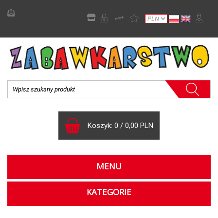
Koszyk:
0
/
0,00 PLN
MENU
KATEGORIE