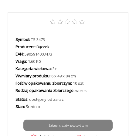
Symbol:
TS 3473
Producent:
Bączek
EAN:
5905914003473
Waga:
1.60 KG
Kategoria wiekowa:
3+
Wymiary produktu:
6 x 49 x 84 cm
Ilość w opakowaniu zbiorczym:
10 szt.
Rodzaj opakowania zbiorczego:
worek
Status:
dostępny od zaraz
Stan:
Średnio
Zaloguj się, aby zobaczyć cenę