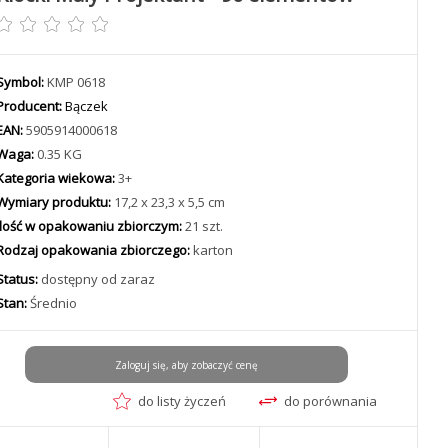
Symbol:
KMP 0618
Producent:
Bączek
EAN:
5905914000618
Waga:
0.35 KG
Kategoria wiekowa:
3+
Wymiary produktu:
17,2 x 23,3 x 5,5 cm
Ilość w opakowaniu zbiorczym:
21 szt.
Rodzaj opakowania zbiorczego:
karton
Status:
dostępny od zaraz
Stan:
Średnio
Zaloguj się, aby zobaczyć cenę
do listy życzeń
do porównania