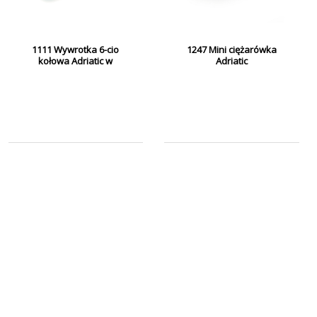
1111 Wywrotka 6-cio
1247 Mini ciężarówka
kołowa Adriatic w
Adriatic
pudełku