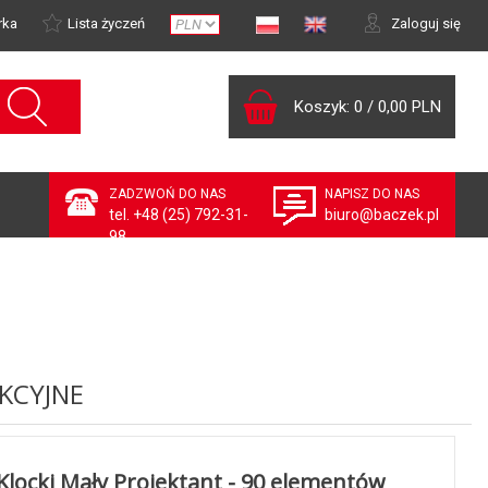
rka
Lista życzeń
Zaloguj się
Koszyk:
0
/
0,00 PLN
ZADZWOŃ DO NAS
NAPISZ DO NAS
tel. +48 (25) 792-31-
biuro@baczek.pl
98
KCYJNE
Klocki Mały Projektant - 90 elementów