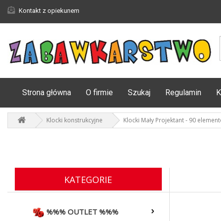
Kontakt z opiekunem
Strona główna
O firmie
Szukaj
Regulamin
K
Klocki konstrukcyjne
Klocki Mały Projektant - 90 elemen
KATEGORIE
%%% OUTLET %%%