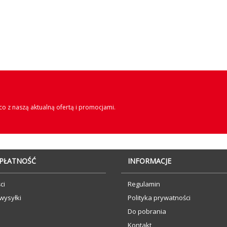
o z naszą aktualną ofertą i promocjami.
 PŁATNOŚĆ
INFORMACJE
ci
Regulamin
wysyłki
Polityka prywatności
Do pobrania
Kontakt