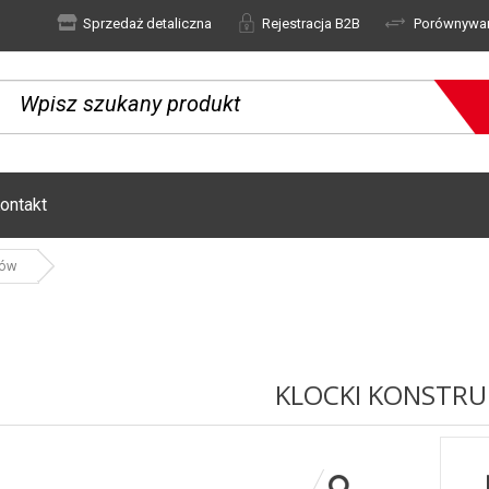
Sprzedaż detaliczna
Rejestracja B2B
Porównywa
ontakt
tów
KLOCKI KONSTRU