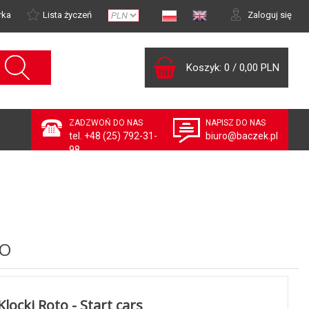
rka
Lista życzeń
Zaloguj się
Koszyk:
0
/
0,00 PLN
ZADZWOŃ DO NAS
NAPISZ DO NAS
tel. +48 (25) 792-31-
biuro@baczek.pl
98
TO
Klocki Roto - Start cars