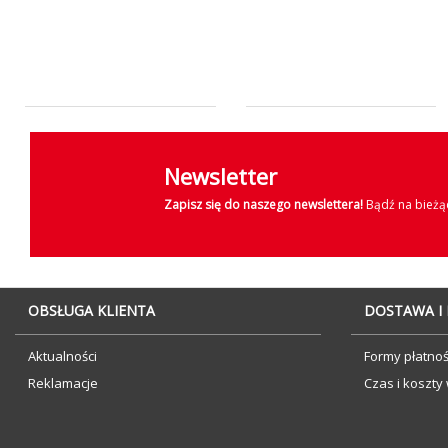
Newsletter
Zapisz się do naszego newslettera!
Bądź na bieżąc
OBSŁUGA KLIENTA
DOSTAWA I
Aktualności
Formy płatnoś
Reklamacje
Czas i koszty 