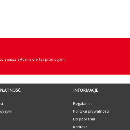
o z naszą aktualną ofertą i promocjami.
 PŁATNOŚĆ
INFORMACJE
ci
Regulamin
wysyłki
Polityka prywatności
Do pobrania
Kontakt