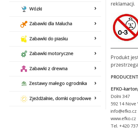
reklamacji.
Wózki
Zabawki dla Malucha
Zabawki do piasku
Zabawki motoryczne
Produkt jes
przestrzega
Zabawki z drewna
PRODUCENT 
Zestawy małego ogrodnika
EFKO-karton, 
Dolni 347
Zjeżdżalnie, domki ogrodowe
592 14 Nove V
info@efko.cz
www.efko.cz
Tel. +420 73