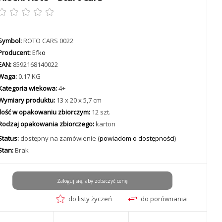
Symbol:
ROTO CARS 0022
Producent:
Efko
EAN:
8592168140022
Waga:
0.17 KG
Kategoria wiekowa:
4+
Wymiary produktu:
13 x 20 x 5,7 cm
Ilość w opakowaniu zbiorczym:
12 szt.
Rodzaj opakowania zbiorczego:
karton
Status:
dostępny na zamówienie (
powiadom o dostępności
)
Stan:
Brak
Zaloguj się, aby zobaczyć cenę
do listy życzeń
do porównania