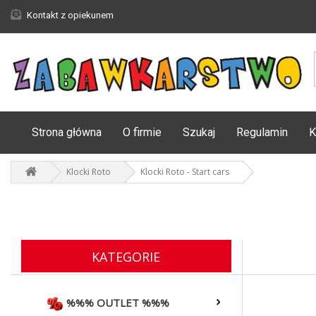
Kontakt z opiekunem
Strona główna
O firmie
Szukaj
Regulamin
K
Klocki Roto
Klocki Roto - Start cars
KATEGORIE
%%% OUTLET %%%