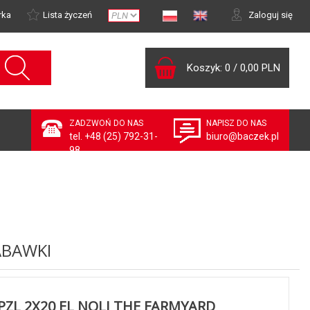
rka
Lista życzeń
Zaloguj się
Koszyk:
0
/
0,00 PLN
ZADZWOŃ DO NAS
NAPISZ DO NAS
tel. +48 (25) 792-31-
biuro@baczek.pl
98
ABAWKI
PZL 2X20 EL NOLI THE FARMYARD