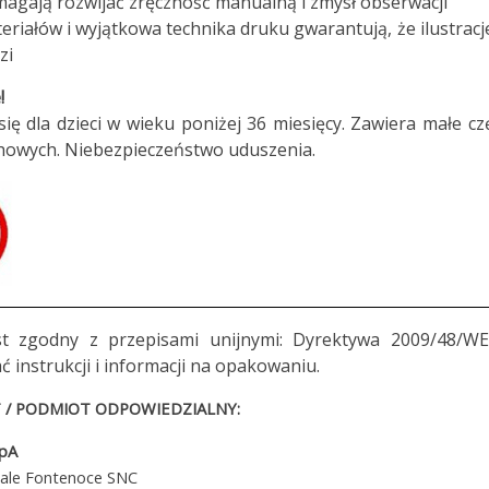
agają rozwijać zręczność manualną i zmysł obserwacji
eriałów i wyjątkowa technika druku gwarantują, że ilustracj
zi
!
się dla dzieci w wieku poniżej 36 miesięcy. Zawiera małe c
howych. Niebezpieczeństwo uduszenia.
st zgodny z przepisami unijnymi: Dyrektywa 2009/48/WE
ć instrukcji i informacji na opakowaniu.
/ PODMIOT ODPOWIEDZIALNY:
SpA
iale Fontenoce SNC