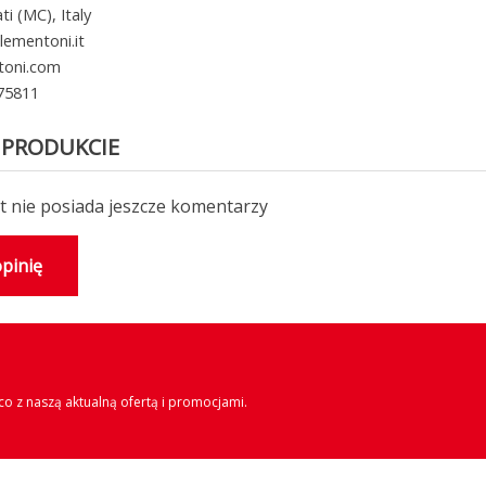
i (MC), Italy
lementoni.it
toni.com
 75811
 PRODUKCIE
 nie posiada jeszcze komentarzy
pinię
o z naszą aktualną ofertą i promocjami.