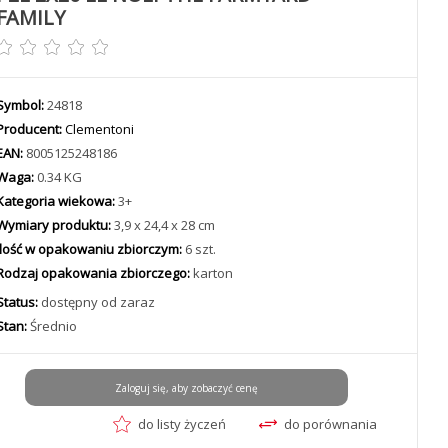
FAMILY
Symbol:
24818
Producent:
Clementoni
EAN:
8005125248186
Waga:
0.34 KG
Kategoria wiekowa:
3+
Wymiary produktu:
3,9 x 24,4 x 28 cm
Ilość w opakowaniu zbiorczym:
6 szt.
Rodzaj opakowania zbiorczego:
karton
Status:
dostępny od zaraz
Stan:
Średnio
Zaloguj się, aby zobaczyć cenę
do listy życzeń
do porównania