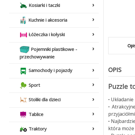
Kosiarki i taczki
Kuchnie i akcesoria
Łóżeczka i kołyski
Opi
Pojemniki plastikowe -
przechowywanie
OPIS
Samochody i pojazdy
Puzzle t
Sport
Układanie 
•
Stoliki dla dzieci
Atrakcyjn
•
przyjaciółmi
Tablice
Najbardzie
•
która może 
Traktory