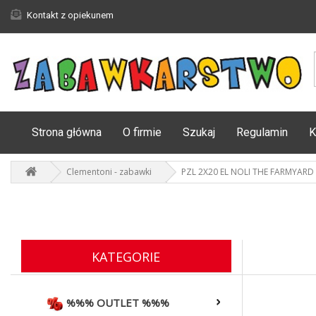
Kontakt z opiekunem
Strona główna
O firmie
Szukaj
Regulamin
K
Clementoni - zabawki
PZL 2X20 EL NOLI THE FARMYARD
KATEGORIE
%%% OUTLET %%%