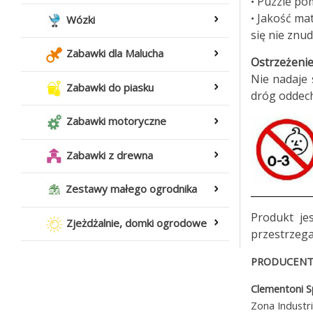
Puzzle pom
•
Jakość mat
•
Wózki
się nie znud
Zabawki dla Malucha
Ostrzeżenie
Nie nadaje 
Zabawki do piasku
dróg oddec
Zabawki motoryczne
Zabawki z drewna
Zestawy małego ogrodnika
Produkt je
Zjeżdżalnie, domki ogrodowe
przestrzega
PRODUCENT 
Clementoni 
Zona Industr