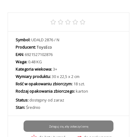
Symbol:
UDALD 2876 / N
Producent:
ToysEco
EAN:
6921527102876
Waga:
0.48 KG
Kategoria wiekowa:
3+
Wymiary produktu:
30 x 22,5 x 2 cm
Ilość w opakowaniu zbiorczym:
18 szt.
Rodzaj opakowania zbiorczego:
karton
Status:
dostępny od zaraz
Stan:
Średnio
Zaloguj się, aby zobaczyć cenę