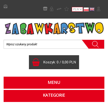
Koszyk:
0
/
0,00 PLN
MENU
KATEGORIE