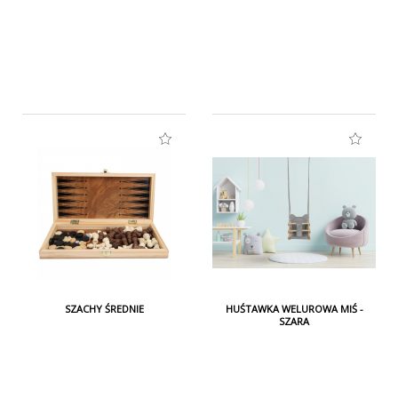
Ostrzeżenie!
Nie nadaje się dla dzieci w wieku poniżej 36 miesięcy.
Zawiera małe części, które łatwo połknąć lub które
mogą się dostać do dróg oddechowych.
Niebezpieczeństwo uduszenia.
SZACHY ŚREDNIE
HUŚTAWKA WELUROWA MIŚ -
SZARA